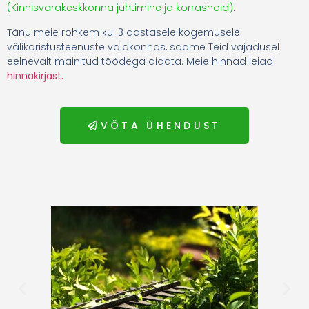
(Kinnisvarakeskkonna juhtimine ja korrashoid)
.
Tänu meie rohkem kui 3 aastasele kogemusele
välikoristusteenuste valdkonnas, saame Teid vajadusel
eelnevalt mainitud töödega aidata. Meie hinnad leiad
hinnakirjast.
VÕTA ÜHENDUST