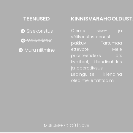
TEENUSED
KINNISVARAHOOLDUST
Sisekoristus
Oleme sise- ja
välikoristusteenust
Välikoristus
pakkuv Tartumaa
ettevõte. Meie
Muru niitmine
prioriteetideks on:
kvaliteet, kliendisuhtlus
ja operatiivsus.
Lepingulise kliendina
oled meile tähtsaim!
MURUMEHED OÜ | 2025