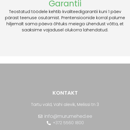
Garantii
Teostatud töödele kehtib kvaliteedigarantii kuni 1 päev
pärast teenuse osutamist. Prentensioonide korral palume
hiljemalt sama päeva õhtuks meiega ühendust võtta, et
saaksime vajadusel olukorra lahendatud.
KONTAKT
Tartu vald, Vahi alevik, Melissi tn 3
info@murumehed.ee
+372 5560 1800