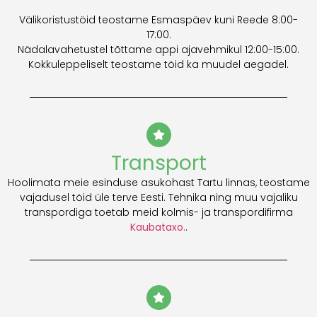
Välikoristustöid teostame Esmaspäev kuni Reede 8:00-
17:00.
Nädalavahetustel tõttame appi ajavehmikul 12:00-15:00.
Kokkuleppeliselt teostame töid ka muudel aegadel.
Transport
Hoolimata meie esinduse asukohast Tartu linnas, teostame
vajadusel töid üle terve Eesti. Tehnika ning muu vajaliku
transpordiga toetab meid kolmis- ja transpordifirma
Kaubataxo.
.