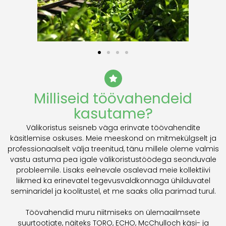
Milliseid töövahendeid
kasutame?
Välikoristus seisneb väga erinvate töövahendite
käsitlemise oskuses. Meie meeskond on mitmekülgselt ja
professionaalselt välja treenitud, tänu millele oleme valmis
vastu astuma pea igale välikoristustöödega seonduvale
probleemile. Lisaks eelnevale osalevad meie kollektiivi
liikmed ka erinevatel tegevusvaldkonnaga ühilduvatel
seminaridel ja koolitustel, et me saaks olla parimad turul.
Töövahendid muru niitmiseks on ülemaailmsete
suurtootjate, näiteks TORO, ECHO, McChulloch käsi- ja