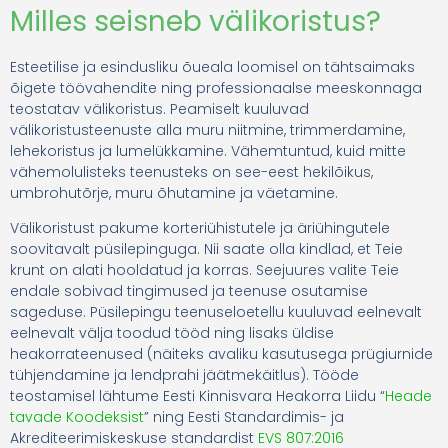
Milles seisneb välikoristus?
Esteetilise ja esindusliku õueala loomisel on tähtsaimaks
õigete töövahendite ning professionaalse meeskonnaga
teostatav välikoristus. Peamiselt kuuluvad
välikoristusteenuste alla muru niitmine, trimmerdamine,
lehekoristus ja lumelükkamine. Vähemtuntud, kuid mitte
vähemolulisteks teenusteks on see-eest hekilõikus,
umbrohutõrje, muru õhutamine ja väetamine.
Välikoristust pakume korteriühistutele ja äriühingutele
soovitavalt püsilepinguga. Nii saate olla kindlad, et Teie
krunt on alati hooldatud ja korras. Seejuures valite Teie
endale sobivad tingimused ja teenuse osutamise
sageduse. Püsilepingu teenuseloetellu kuuluvad eelnevalt
eelnevalt välja toodud tööd ning lisaks üldise
heakorrateenused (näiteks avaliku kasutusega prügiurnide
tühjendamine ja lendprahi jäätmekäitlus). Tööde
teostamisel lähtume Eesti Kinnisvara Heakorra Liidu “
Heade
tavade Koodeksist
” ning Eesti Standardimis- ja
Akrediteerimiskeskuse standardist
EVS 807:2016