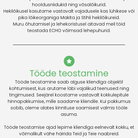
hooldusniidukid ning võsalõikurid.
Hekilõikusel kasutame vastavalt vajadusele kas lühikese või
pika lõikeorganiga Makita ja Stihli hekilõikureid.
Muru õhutamisel ja lehekoristusel aitavad meil töid
teostada ECHO võimsad lehepuhurid.
Tööde teostamine
Tööde teostamine saab alguse kliendiga objektil
kohtumisest, kus arutame läbi vajalikud teenused ning
tingimused. Seejärel koostame vastavalt kokkulepitule
hinnapakkumise, mille saadame kliendile. Kui pakkumus
sobib, oleme alates kinnituse saamisest valmis tööle
asuma.
Tööde teostamise ajad lepime kliendiga eelnevalt kokku, et
võimalikult vähe häirida Teid ja Teie naabreid.